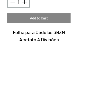
Add to Cart
Folha para Cédulas 3BZN
Acetato 4 Divisões
Tamanho 240 x 320 mm
Pedido mínimo de 5 folhas
Laury Numismatics®
Rua 24 de Maio, 247, set 52 - República
CNPJ 17.793.286/0001-02
The delivery date of the products may
vary depending on the carrier. The
estimated time by the Post Office is 7 to
10 business days.