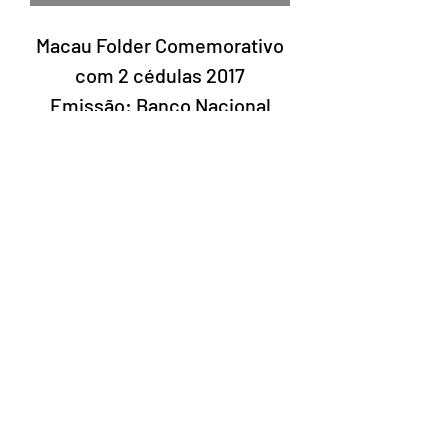
Macau Folder Comemorativo
com 2 cédulas 2017
Emissão: Banco Nacional
Ultramarino e Banco da China
Ano Lunar Chinês - Galo
Laury Numismatics®
Rua 24 de Maio, 247, set 52 - República
CNPJ 17.793.286/0001-02
The delivery date of the products may
vary depending on the carrier. The
estimated time by the Post Office is 7 to
10 business days.
©2022 Laury Numismatics.